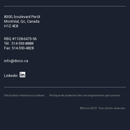
8300, boulevard Pie-IX
Montréal, Qc, Canada
H1Z 4E8
RBQ #1128-6473-56
Tél.: 514-593-8888
Fax: 514-593-4828
info@divco.ca
Linkedin
Déclaration relative aux cookies
Politique de protection des renseignements personnels
©Divco 2025. Tous droits réservés.