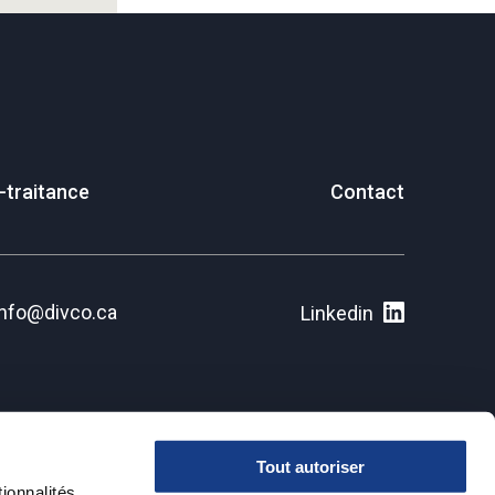
-traitance
Contact
info@divco.ca
Linkedin
Tout autoriser
ionnalités