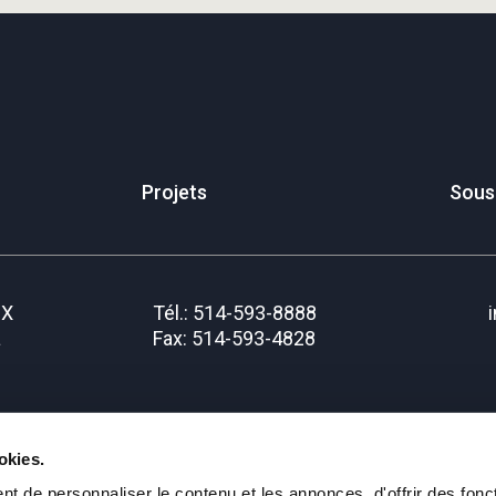
Projets
Sous
IX
Tél.: 514-593-8888
a
Fax: 514-593-4828
okies.
t de personnaliser le contenu et les annonces, d'offrir des fonct