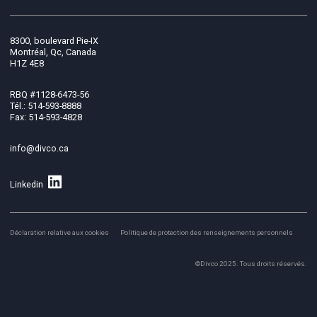
8300, boulevard Pie-IX
Montréal, Qc, Canada
H1Z 4E8
RBQ #1128-6473-56
Tél.: 514-593-8888
Fax: 514-593-4828
info@divco.ca
Linkedin
Déclaration relative aux cookies
Politique de protection des renseignements personnels
©Divco 2025. Tous droits réservés.