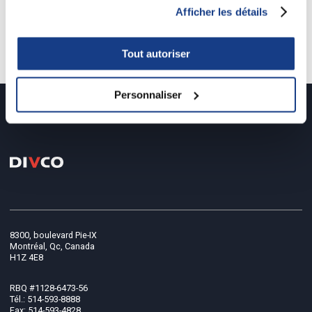
Afficher les détails
projet précédent
/
projet suivant
Retour à tous les projets
Tout autoriser
Personnaliser
8300, boulevard Pie-IX
Montréal, Qc, Canada
H1Z 4E8
RBQ #1128-6473-56
Tél.: 514-593-8888
Fax: 514-593-4828