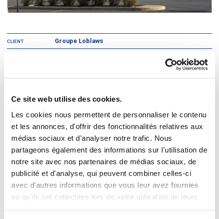
Groupe Loblaws
CLIENT
Commerce de détail
TYPE DE PROJET
Grande région de Montréal, Québec
EMPLACEMENT
Maxi est un détaillant en alimentation à escompte du Québec. Fondé en
Ce site web utilise des cookies.
1984 par Provigo, c’est une division du groupe Loblaws et la plus
importante chaîne de supermarchés Loblaws au Québec.
Les cookies nous permettent de personnaliser le contenu
et les annonces, d'offrir des fonctionnalités relatives aux
médias sociaux et d'analyser notre trafic. Nous
DIVCO a réalisé beaucoup de projets pour Maxi dans la province :
Lachenaie, Terrebonne, Pointe-Claire, Montréal, Victoriaville
partageons également des informations sur l'utilisation de
Pointe-aux-Trembles, Belœil, Victoriaville, Châteauguay, Grandes-
notre site avec nos partenaires de médias sociaux, de
Prairies, Lachine, Pincourt, Verdun, Chambly, Saint-Luc, Valleyfield,
Place Versailles, Brossard, Boucherville, Rosemont, La Prairie,
publicité et d'analyse, qui peuvent combiner celles-ci
Laval et Jean-Talon.
avec d'autres informations que vous leur avez fournies
ou qu'ils ont collectées lors de votre utilisation de leurs
services.